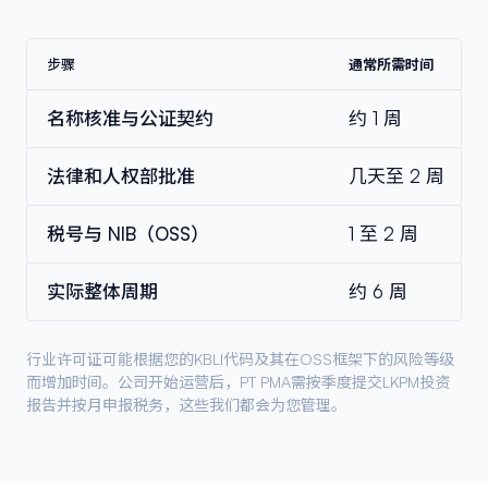
步骤
通常所需时间
名称核准与公证契约
约 1 周
法律和人权部批准
几天至 2 周
税号与 NIB（OSS）
1 至 2 周
实际整体周期
约 6 周
行业许可证可能根据您的KBLI代码及其在OSS框架下的风险等级
而增加时间。公司开始运营后，PT PMA需按季度提交LKPM投资
报告并按月申报税务，这些我们都会为您管理。