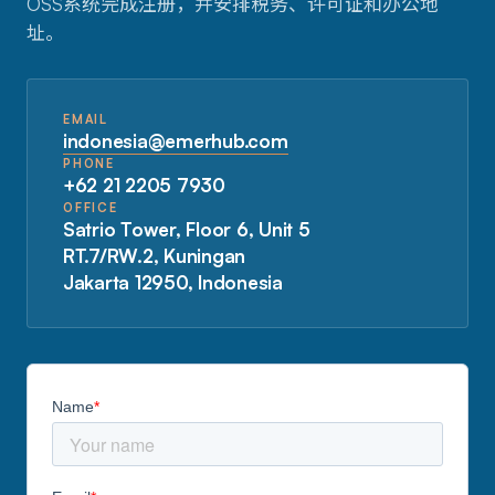
OSS系统完成注册，并安排税务、许可证和办公地
址。
EMAIL
indonesia@emerhub.com
PHONE
+62 21 2205 7930
OFFICE
Satrio Tower, Floor 6, Unit 5
RT.7/RW.2, Kuningan
Jakarta 12950, Indonesia